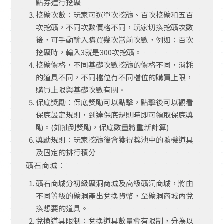
點券進行挖礦
挖礦次數：玩家可選單次挖礦、百次挖礦和五百
次挖礦，不同次數價格不同，玩家切換挖礦次數
後，可手動輸入購買幾次當前次數，例如：百次
挖礦時，輸入
3
就是
300
次挖礦。
挖礦價格，不同基礎次數挖礦的價格不同，消耗
的道具不同，不同檔位有不同檔位的購買上限，
購買上限與基礎次數有關。
保底獎勵：保底獎勵可以點擊，點擊後可以觀看
保底設定規則，到達保底規則時即可領取保底獎
勵。
(
如抽到獎勵，保底數量將重新計算
)
獎勵規則：玩家挖礦後會獲得獎池中的隨機道具
及固定的排行積分
礦石商城：
礦石商城分初級礦洞商城及高級礦洞商城，將由
不同等級的礦洞產出兌換貨幣，至礦洞商城內兌
換想要的道具。
兌換道具限制：兌換道具數量會有限制，分為以