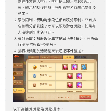
到達後才進入排行，排行榜上顯示前
100
名玩
家，顯示的時候自身上榜對應排名有顏色變化及
標示。
積分限制：獎勵對應段位都有積分限制，只有排
名和積分都到達了才可以領取對應獎勵，如果有
人沒達到則排名順延。
積分獲取：初級礦洞單次挖礦獲得
1
積分、高級礦
洞單次挖礦獲得
2
積分。
排行榜獎勵於活動結束後通過郵件發送。
以下為抽獎獎勵及獎勵機率：