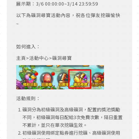
展示期：3/6 00:00:00~3/14 23:59:59
以下為礦洞尋寶活動內容，祝各位彈友挖礦愉快
~
如何進入：
主頁
>
活動中心
>
礦洞尋寶
活動規則：
礦洞分為初級礦洞及高級礦洞，配置的獎池獎勵
不同，初級礦洞每日配給
3
次免費次數，隔日重置
不累計，並只在單次挖礦生效。
初級礦洞使用綁定點券進行挖礦、高級礦洞使用