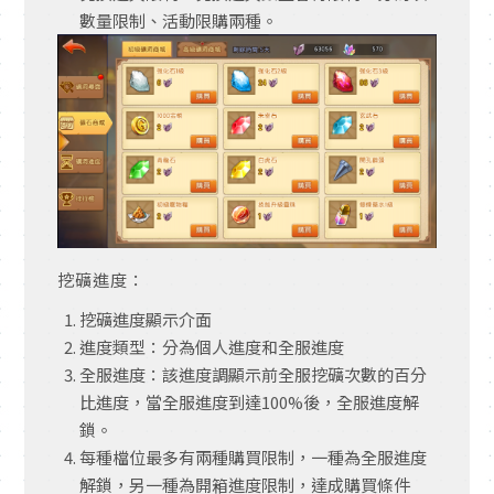
數量限制、活動限購兩種。
挖礦進度：
挖礦進度顯示介面
進度類型：分為個人進度和全服進度
全服進度：該進度調顯示前全服挖礦次數的百分
比進度，當全服進度到達
100%
後，全服進度解
鎖。
每種檔位最多有兩種購買限制，一種為全服進度
解鎖，另一種為開箱進度限制，達成購買條件