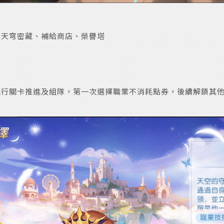
、天穹密藏、補給商店、榮譽塔
進行關卡推進及組隊，第一次選擇職業不消耗點券，後續解鎖其