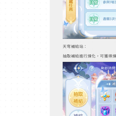
天穹補給站：
抽取補給進行煉化，可獲得