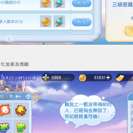
煉化加乘及獎勵