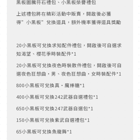
黑板圖騰符石禮包、小黑板榮譽禮包
上述禮包將在精彩活動中販賣，開啟後必獲
得”小黑板”兌換道具，額外機率獲得道具獎勵
20
小黑板可兌換求知配件禮包，開啟後可自選求
知渴望、櫻花季時裝配件
*1
20
小黑板可兌換夜色時裝散件禮包，開啟後可自
選夜色狂想曲‧男、夜色狂想曲‧女時裝配件
*1
800
小黑板可兌換真‧魔棒糖
*1
400
小黑板可兌換
242
武器自選禮包
*1
650
小黑板可兌換
247
武器自選包
*1
150
小黑板可兌換紫武自選禮包
*1
65
小黑板可兌換魚龍舞
*1