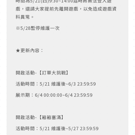
時間為
5/21(
四
)9:30~14:00
屆時將無法登入遊
戲，還請大家提前先離開遊戲，以免造成遊戲資
料異常。
※
5/28
暫停維護一次
★更新內容：
開啟活動
-
【訂單大挑戰】
活動時間：
5/21
維護後
~6/3 23:59:59
展示期：
6/4 00:00:00~6/4 23:59:59
開啟活動
-
【箱箱塞滿】
活動時間：
5/21
維護後
~5/27 23:59:59